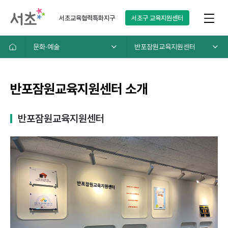
서초교육협력특화지구
서초구
교육지원센터
문화∙예술
반포잠원교육지원센터
반포잠원교육지원센터 소개
반포잠원교육지원센터