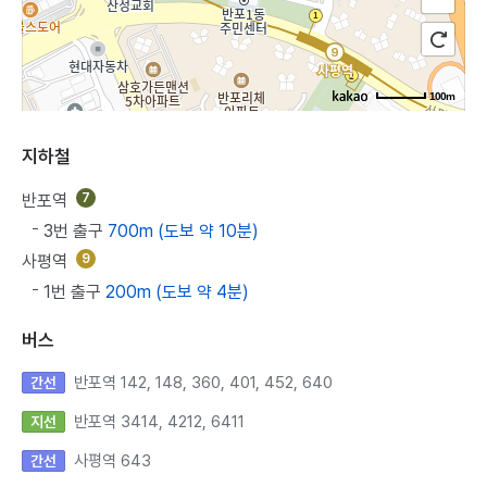
100m
지하철
반포역
7
3번 출구
700m (도보 약 10분)
사평역
9
1번 출구
200m (도보 약 4분)
버스
반포역 142, 148, 360, 401, 452, 640
간선
반포역 3414, 4212, 6411
지선
사평역 643
간선