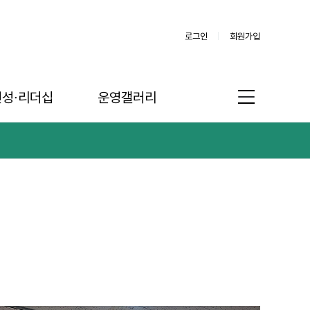
로그인
회원가입
인성∙리더십
운영갤러리