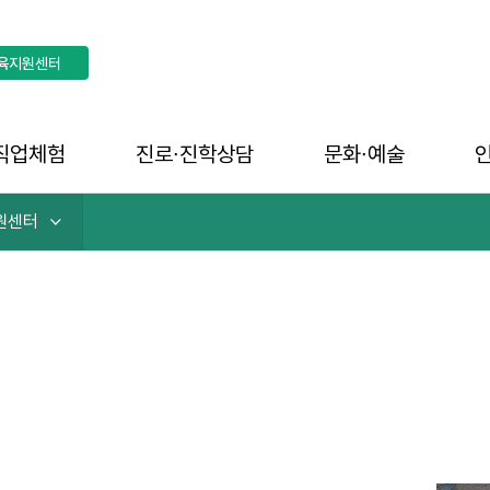
육지원센터
직업체험
진로∙진학상담
문화∙예술
원센터