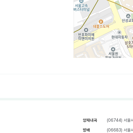
양재내곡
(06744) 서
방배
(06683) 서