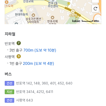
100m
지하철
반포역
7
3번 출구
700m (도보 약 10분)
사평역
9
1번 출구
200m (도보 약 4분)
버스
반포역 142, 148, 360, 401, 452, 640
간선
반포역 3414, 4212, 6411
지선
사평역 643
간선