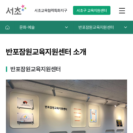
서초교육협력특화지구
서초구
교육지원센터
문화∙예술
반포잠원교육지원센터
반포잠원교육지원센터 소개
반포잠원교육지원센터