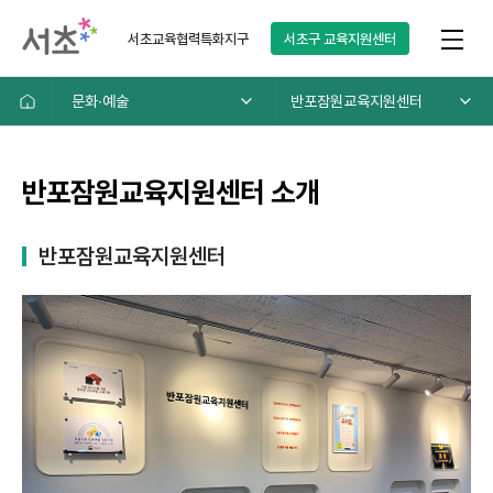
서초교육협력특화지구
서초구
교육지원센터
문화∙예술
반포잠원교육지원센터
반포잠원교육지원센터 소개
반포잠원교육지원센터