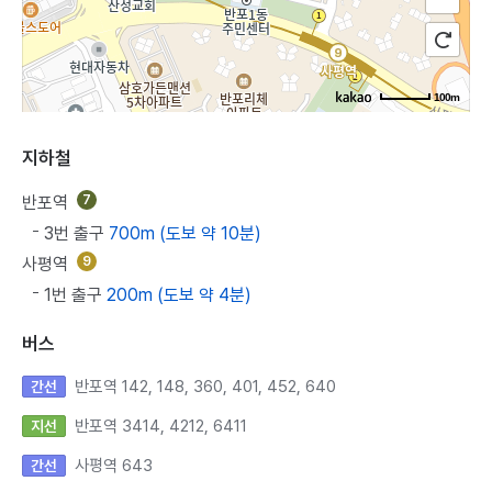
100m
지하철
반포역
7
3번 출구
700m (도보 약 10분)
사평역
9
1번 출구
200m (도보 약 4분)
버스
반포역 142, 148, 360, 401, 452, 640
간선
반포역 3414, 4212, 6411
지선
사평역 643
간선