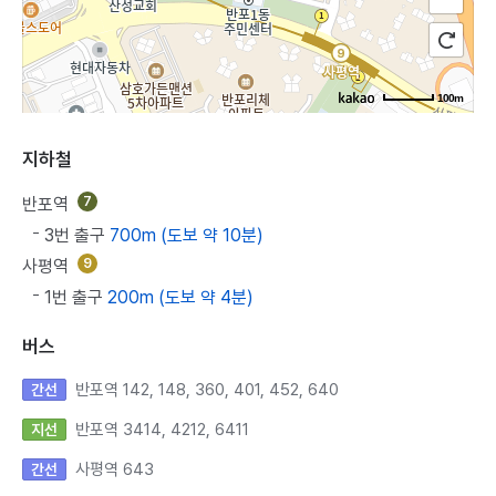
100m
지하철
반포역
7
3번 출구
700m (도보 약 10분)
사평역
9
1번 출구
200m (도보 약 4분)
버스
반포역 142, 148, 360, 401, 452, 640
간선
반포역 3414, 4212, 6411
지선
사평역 643
간선