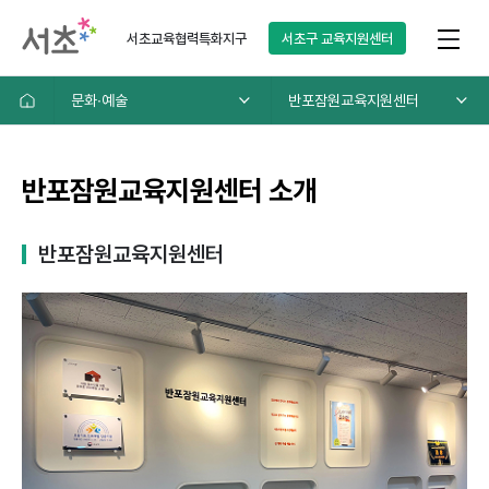
서초교육협력특화지구
서초구
교육지원센터
문화∙예술
반포잠원교육지원센터
반포잠원교육지원센터 소개
반포잠원교육지원센터