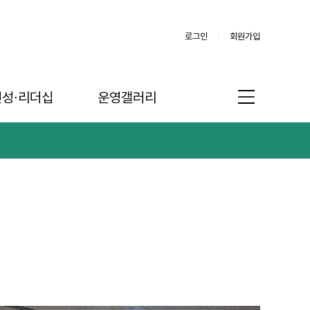
로그인
회원가입
인성∙리더십
운영갤러리