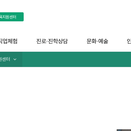
육지원센터
직업체험
진로∙진학상담
문화∙예술
원센터