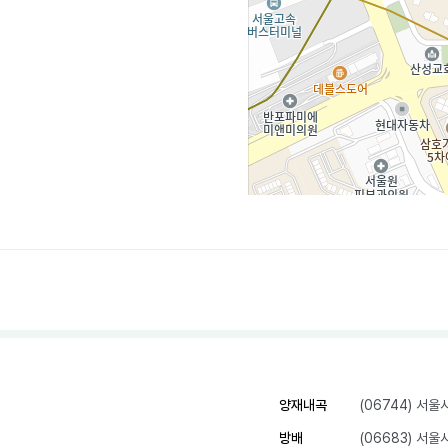
양재내곡
(06744) 서
방배
(06683) 서