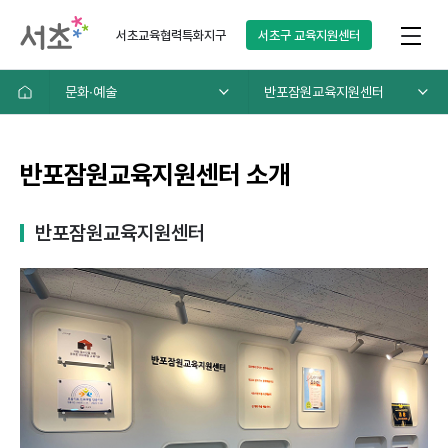
서초교육협력특화지구
서초구
교육지원센터
문화∙예술
반포잠원교육지원센터
반포잠원교육지원센터 소개
반포잠원교육지원센터