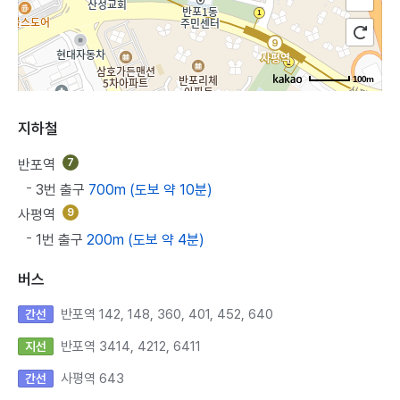
100m
지하철
반포역
7
3번 출구
700m (도보 약 10분)
사평역
9
1번 출구
200m (도보 약 4분)
버스
반포역 142, 148, 360, 401, 452, 640
간선
반포역 3414, 4212, 6411
지선
사평역 643
간선