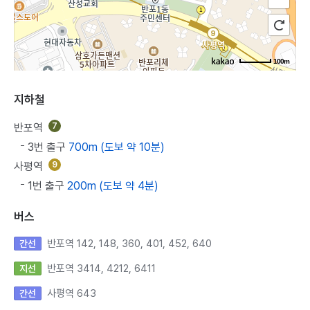
100m
지하철
반포역
7
3번 출구
700m (도보 약 10분)
사평역
9
1번 출구
200m (도보 약 4분)
버스
반포역 142, 148, 360, 401, 452, 640
간선
반포역 3414, 4212, 6411
지선
사평역 643
간선