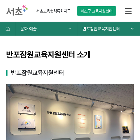
서초교육협력특화지구
서초구
교육지원센터
문화∙예술
반포잠원교육지원센터
반포잠원교육지원센터 소개
반포잠원교육지원센터