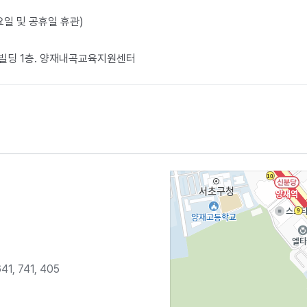
월요일 및 공휴일 휴관)
관빌딩 1층. 양재내곡교육지원센터​
641, 741, 405