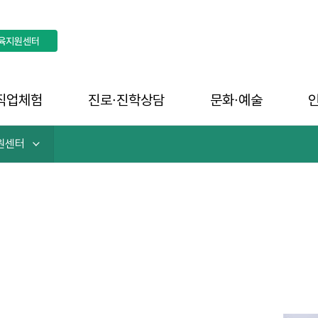
육지원센터
직업체험
진로∙진학상담
문화∙예술
원센터